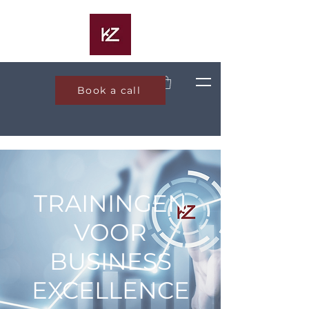
Book a call
TRAININGEN
VOOR
BUSINESS
EXCELLENCE