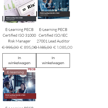
E-Learning PECB
E-Learning PECB
Certified ISO 31000
Certified ISO/IEC
Risk Manager
27001 Lead Auditor
Normale prijs
Verkoopprijs
Normale prijs
Verkoopprijs
€ 995,00
€ 895,00
€ 1.185,00
€ 1.085,00
In
In
winkelwagen
winkelwagen
E-learning