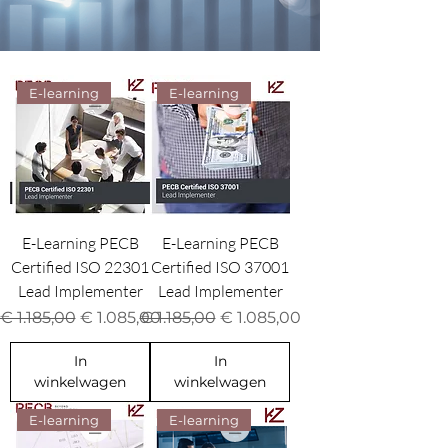
E-learning
E-learning
E-Learning PECB
E-Learning PECB
Certified ISO 22301
Certified ISO 37001
Lead Implementer
Lead Implementer
Normale prijs
Verkoopprijs
Normale prijs
Verkoopprijs
€ 1.185,00
€ 1.085,00
€ 1.185,00
€ 1.085,00
In
In
winkelwagen
winkelwagen
E-learning
E-learning