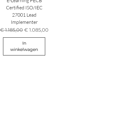
E-Learning PECB
Certified ISO/IEC
27001 Lead
Implementer
Normale prijs
Verkoopprijs
€ 1.185,00
€ 1.085,00
In
winkelwagen
Aanbod
Alle Producten
Nieuw
Best Sellers
Kwaliteit
Duurzaamheid
Informatie beveiliging